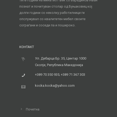
тите години на минатиот век со Варадинов Иван
познат и почитуван столар од Буњаковец кој
долги години со неколку работилници ги
опслужувал со квалитетен мебел своите
сограѓани и соседи па и пошироко.
КОНТАКТ
Ул. Дебарца Бр. 35, Центар 1000
Скопје, Република Македонија
+389 70 350 935; +389 71 367 303
kocka.kocka@yahoo.com
Почетна