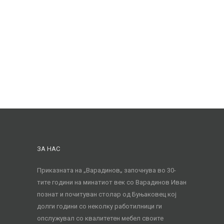
ЗА НАС
Приказната на „Варадинов„ започнува во 30-
тите години на минатиот век со Варадинов Иван
познат и почитуван столар од Буњаковец кој
долги години со неколку работилници ги
опслужувал со квалитетен мебел своите