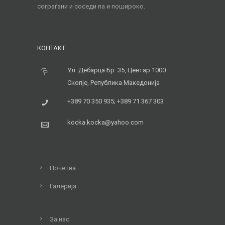
сограѓани и соседи па и пошироко.
КОНТАКТ
Ул. Дебарца Бр. 35, Центар 1000
Скопје, Република Македонија
+389 70 350 935; +389 71 367 303
kocka.kocka@yahoo.com
Почетна
Галерија
За нас