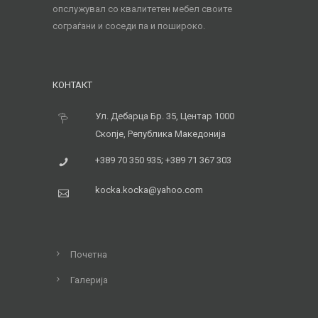
опслужувал со квалитетен мебел своите
сограѓани и соседи па и пошироко.
КОНТАКТ
Ул. Дебарца Бр. 35, Центар 1000
Скопје, Република Македонија
+389 70 350 935; +389 71 367 303
kocka.kocka@yahoo.com
Почетна
Галерија