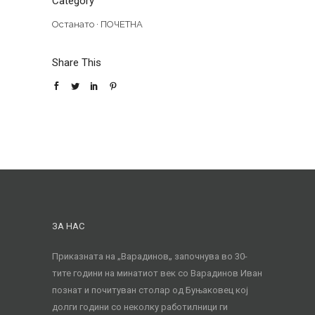
Category
Останато
·
ПОЧЕТНА
Share This
ЗА НАС
Приказната на „Варадинов„ започнува во 30-
тите години на минатиот век со Варадинов Иван
познат и почитуван столар од Буњаковец кој
долги години со неколку работилници ги