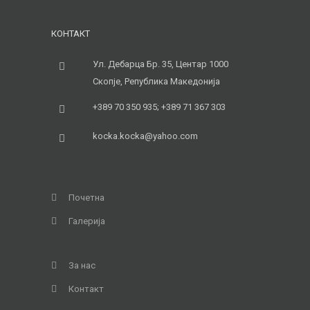
КОНТАКТ
Ул. Дебарца Бр. 35, Центар 1000
Скопје, Република Македонија
+389 70 350 935; +389 71 367 303
kocka.kocka@yahoo.com
Почетна
Галерија
За нас
Контакт