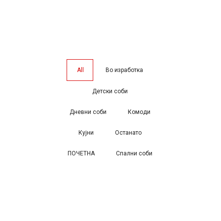
All
Во изработка
Детски соби
Дневни соби
Комоди
Кујни
Останато
ПОЧЕТНА
Спални соби