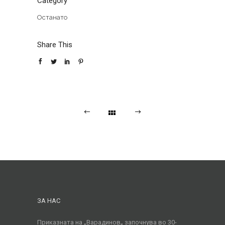
Category
Останато
Share This
ЗА НАС
Приказната на „Варадинов„ започнува во 30-