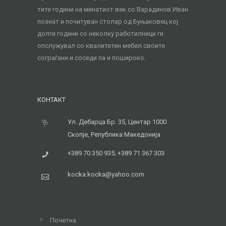
тите години на минатиот век со Варадинов Иван
познат и почитуван столар од Буњаковец кој
долги години со неколку работилници ги
опслужувал со квалитетен мебел своите
сограѓани и соседи па и пошироко.
КОНТАКТ
Ул. Дебарца Бр. 35, Центар 1000
Скопје, Република Македонија
+389 70 350 935; +389 71 367 303
kocka.kocka@yahoo.com
Почетна