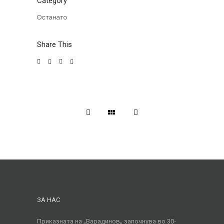
Category
Останато
Share This
ЗА НАС
Приказната на „Варадинов„ започнува во 30-