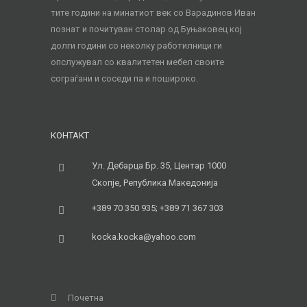
тите години на минатиот век со Варадинов Иван
познат и почитуван столар од Буњаковец кој
долги години со неколку работилници ги
опслужувал со квалитетен мебел своите
сограѓани и соседи па и пошироко.
КОНТАКТ
Ул. Дебарца Бр. 35, Центар 1000
Скопје, Република Македонија
+389 70 350 935; +389 71 367 303
kocka.kocka@yahoo.com
Почетна