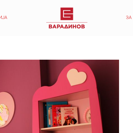
ИЈА
ЗА