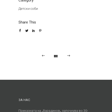
Category
Детски соби
Share This
ЗА НАС
Приказната на „Варадинов„ започнува во 30-