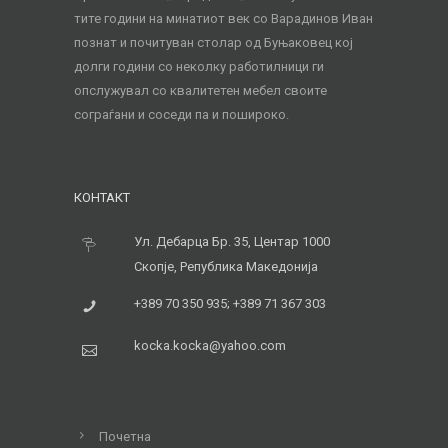
тите години на минатиот век со Варадинов Иван
познат и почитуван столар од Буњаковец кој
долги години со неколку работилници ги
опслужувал со квалитетен мебел своите
сограѓани и соседи па и пошироко.
КОНТАКТ
Ул. Дебарца Бр. 35, Центар 1000
Скопје, Република Македонија
+389 70 350 935; +389 71 367 303
kocka.kocka@yahoo.com
Почетна