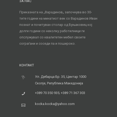
ЗА НАС
Приказната на „Варадинов„ започнува во 30-
тите години на минатиот век со Варадинов Иван
познат и почитуван столар од Буњаковец кој
долги години со неколку работилници ги
опслужувал со квалитетен мебел своите
сограѓани и соседи па и пошироко.
КОНТАКТ
Ул. Дебарца Бр. 35, Центар 1000
Скопје, Република Македонија
+389 70 350 935; +389 71 367 303
kocka.kocka@yahoo.com